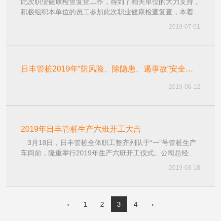
此次职业健康检查复查工作，得到了相关单位的大力支持，
查！
积极组织本单位的员工参加此次职业健康检查复查，本着关
爱生命的原则，关注员工身体健康
2019-07-01
日丰管桩2019年“防风险、除隐患、遏事故”安全月
活动
2019-06-12
2019年日丰管桩生产六班开工大吉
3月18日，日丰管桩全体职工整齐列队于“一”号管桩生产
车间前，隆重举行2019年生产六班开工仪式。公司总经理
林总、副总经理夏总和工业总监翟总等共同出席。
2019-03-18
‹
1
2
3
4
›