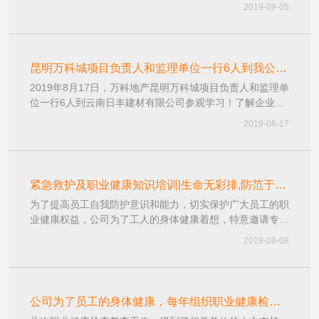
生产建设的的员工！他们分别是安全员、质量员、设备巡检
2019-09-05
员。他们在各自的岗位上，为公司生产建设贡献者一份力
量，为公司安全生产建设提供了有利的保障！
昆明万科城项目负责人和监理单位一行6人到我公司
2019年8月17日，万科地产昆明万科城项目负责人和监理单
参观学习！
位一行6人到云南日丰建材有限公司参观学习！了解企业文
化和生产工艺！
2019-08-17
紧急救护及职业健康知识培训|生命无彩排,防范于未
为了提高员工自我防护意识和能力，切实保护广大员工的职
然,日丰在行动!
业健康权益，公司为了工人的身体健康着想，特意邀请专业
老师到厂里进行公共安全‘紧急救护、职业健康培训’!
2019-08-08
公司为了员工的身体健康，每年组织职业健康检