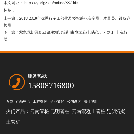
本文网址： https://ynrfgz.cn/notice/337.html
标签：
上一篇：
2018-2019年优秀行车工颁奖及授权兼职安全员、质量员、设备巡
检员
下一篇：
紧急救护及职业健康知识培训|生命无彩排,防范于未然,日丰在行
动!
服务热线
15808716800
首页
产品中心
工程案例
企业文化
公司新闻
关于我们
热门产品：
云南管桩
昆明管桩
云南混凝土管桩
昆明混凝
土管桩