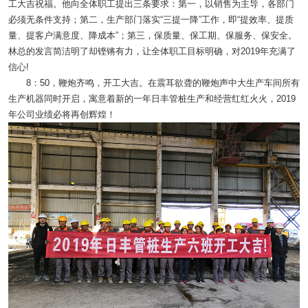
工大吉祝福。他向全体职工提出三条要求：第一，以销售为主导，各部门
必须无条件支持；第二，生产部门落实“三提一降”工作，即“提效率、提质
量、提客户满意度、降成本”；第三，保质量、保工期、保服务、保安全。
林总的发言简洁明了却铿锵有力，让全体职工目标明确，对2019年充满了
信心!
8：50，鞭炮齐鸣，开工大吉。在震耳欲聋的鞭炮声中大生产车间所有
生产机器同时开启，寓意着新的一年日丰
管桩
生产和经营红红火火，2019
年公司业绩必将再创辉煌！