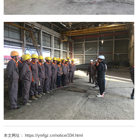
本文网址： https://ynrfgz.cn/notice/334.html