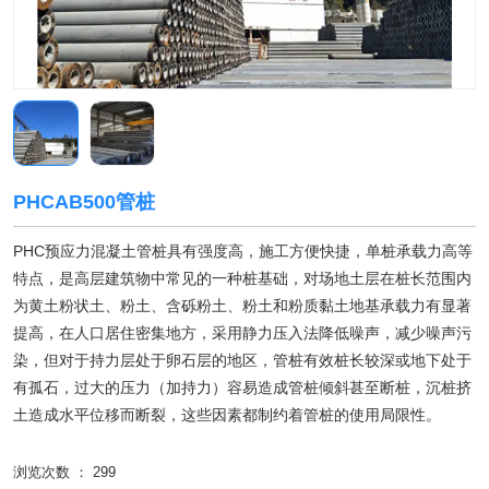
PHCAB500管桩
PHC预应力混凝土管桩具有强度高，施工方便快捷，单桩承载力高等
特点，是高层建筑物中常见的一种桩基础，对场地土层在桩长范围内
为黄土粉状土、粉土、含砾粉土、粉土和粉质黏土地基承载力有显著
提高，在人口居住密集地方，采用静力压入法降低噪声，减少噪声污
染，但对于持力层处于卵石层的地区，管桩有效桩长较深或地下处于
有孤石，过大的压力（加持力）容易造成管桩倾斜甚至断桩，沉桩挤
土造成水平位移而断裂，这些因素都制约着管桩的使用局限性。
浏览次数 ：
299