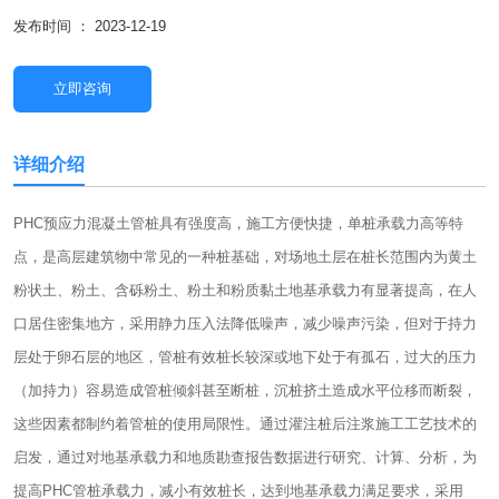
发布时间 ： 2023-12-19
立即咨询
详细介绍
PHC预应力混凝土管桩具有强度高，施工方便快捷，单桩承载力高等特
点，是高层建筑物中常见的一种桩基础，对场地土层在桩长范围内为黄土
粉状土、粉土、含砾粉土、粉土和粉质黏土地基承载力有显著提高，在人
口居住密集地方，采用静力压入法降低噪声，减少噪声污染，但对于持力
层处于卵石层的地区，管桩有效桩长较深或地下处于有孤石，过大的压力
（加持力）容易造成管桩倾斜甚至断桩，沉桩挤土造成水平位移而断裂，
这些因素都制约着管桩的使用局限性。通过灌注桩后注浆施工工艺技术的
启发，通过对地基承载力和地质勘查报告数据进行研究、计算、分析，为
提高PHC管桩承载力，减小有效桩长，达到地基承载力满足要求，采用