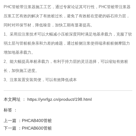
PHC管桩带注浆器施工工艺，通过专家论证其可行性，PHC管桩带注浆器
压浆工艺有效的解决了有效桩过长，避免了有效桩在坚硬的砾石持力层，
同时对环保节材，降低噪音，加快工期有显著提高。
1、采用后注浆技术可以大幅减小压桩深度同时满足地基承载力，克服了软
弱土层与管桩桩身亲和力差的难题，通过桩侧注浆使得端承桩桩侧摩阻力
增加地基承载力。
2、能大幅提高单桩承载力，有利于持力层的灵活选择，可以缩短有效桩
长，加快施工进度。
3、注浆装置安装简便，可以有效降低成本
本文网址 ： https://ynrfgz.cn/product/198.html
标签 ：
上一篇 ：
PHCAB400管桩
下一篇 ：
PHCAB600管桩