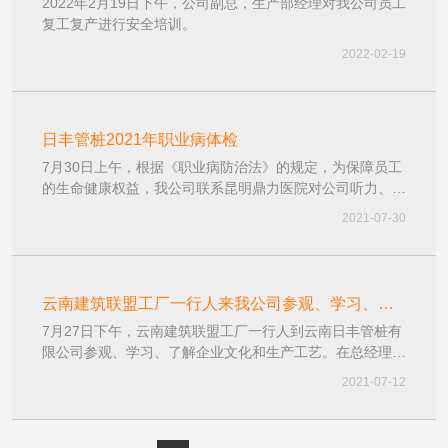
2022年2月19日下午，公司副总，生产部经理对我公司员工
复工复产进行安全培训。
2022-02-19
日丰管桩2021年职业病体检
7月30日上午，根据《职业病防治法》的规定，为保障员工
的生命健康权益，我公司联系昆明鼎力医院对公司听力、血
压、血糖、肝功能异常的职业病危害因素作业人员200余人
2021-07-30
进行了职业健康检查。通过体检可以达到“早诊断、早预
防、早治疗”的目的，让员工以健康的身体投入到各项工作
中。
云南建筑联盟工厂一行人来我公司参观、学习、了
7月27日下午，云南建筑联盟工厂一行人到云南日丰管桩有
解企业文化和生产工艺！
限公司参观、学习、了解企业文化和生产工艺。在总经理的
陪同下，先后参观了工厂的生产车间、产品堆放地，详细的
2021-07-12
介绍了产品的种类、特点等。后到会议室稍事休息，同时就
我公司目前的发展状况及企业案例、施工现场图做了详细的
介绍。