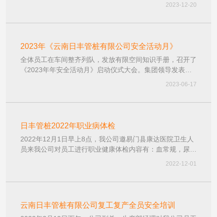
功能异常的职业病危害因素作业人员200余人进行了职业健
2023-12-20
康检查。通过体检可以达到“早诊断、早预防、早治疗”的目
的，让员工以健康的身体投入到各项工作中。
2023年《云南日丰管桩有限公司安全活动月》
全体员工在车间整齐列队，发放有限空间知识手册，召开了
《2023年年安全活动月》启动仪式大会。集团领导发表致
辞，领导小组组长林庆利宣布开展安全月活动的内容，相关
2023-06-17
领导参加此次会议
日丰管桩2022年职业病体检
2022年12月1日早上8点，我公司邀易门县康达医院卫生人
员来我公司对员工进行职业健康体检内容有：血常规，尿
检，听力，胸片，肺功能，心电图。
2022-12-01
云南日丰管桩有限公司复工复产全员安全培训