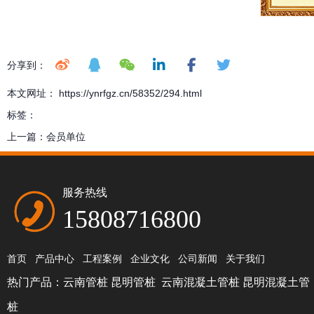
分享到：
本文网址： https://ynrfgz.cn/58352/294.html
标签：
上一篇：
会员单位
服务热线
15808716800
首页
产品中心
工程案例
企业文化
公司新闻
关于我们
热门产品：
云南管桩
昆明管桩
云南混凝土管桩
昆明混凝土管
桩