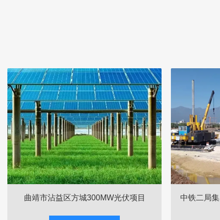
曲靖市沾益区方城300MW光伏项目
中铁二局集
理枢纽