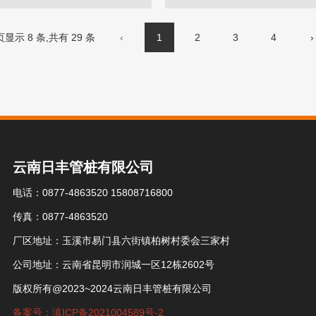
显示 8 条,共有 29 条
‹
1
2
3
4
›
云南日丰管桩有限公司
电话：0877-4863520 15808716800
传真：0877-4863520
厂区地址：玉溪市易门县六街镇柏树村委会三家村
公司地址：云南省昆明市润城一区12栋2602号
版权所有@2023~2024云南日丰管桩有限公司
备案号：滇ICP备2021004589号-2