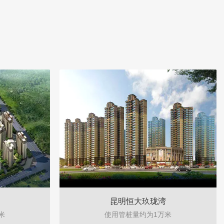
昆明恒大玖珑湾
米
使用管桩量约为1万米