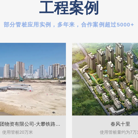
工程案例
部分管桩应用实例，多年来，合作案例超过5000+
团物资有限公司-大攀铁路大
春风十里
使用管桩20万米
使用管桩量约为7万
工程路基附属（管桩）施工